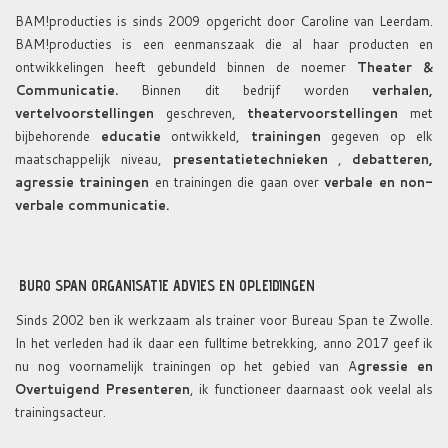
BAM!producties is sinds 2009 opgericht door Caroline van Leerdam.
BAM!producties is een eenmanszaak die al haar producten en
ontwikkelingen heeft gebundeld binnen de noemer
Theater &
Communicatie.
Binnen dit bedrijf worden
verhalen,
vertelvoorstellingen
geschreven,
theatervoorstellingen
met
bijbehorende
educatie
ontwikkeld,
trainingen
gegeven op elk
maatschappelijk niveau,
presentatietechnieken
,
debatteren,
agressie trainingen
en trainingen die gaan over
verbale en non-
verbale communicatie.
BURO SPAN ORGANISATIE ADVIES EN OPLEIDINGEN
Sinds 2002 ben ik werkzaam als trainer voor Bureau Span te Zwolle.
In het verleden had ik daar een fulltime betrekking, a
nno 2017 geef ik
nu nog voornamelijk trainingen op het gebied van A
gressie en
Overtuigend Presenteren
, ik functioneer daarnaast ook veelal als
trainingsacteur.