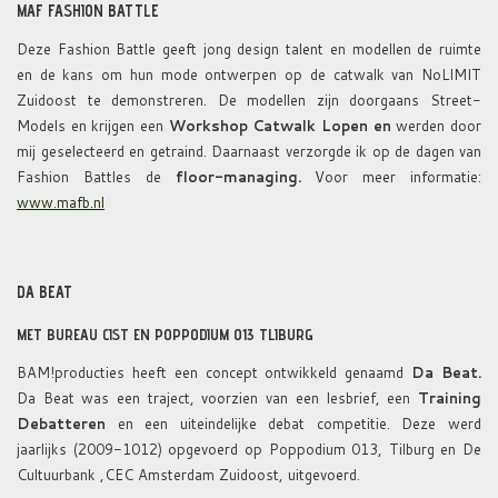
MAF FASHION BATTLE
Deze Fashion Battle geeft jong design talent en modellen de ruimte
en de kans om hun mode ontwerpen op de catwalk van NoLIMIT
Zuidoost te demonstreren. De modellen zijn doorgaans Street-
Models en krijgen een
Workshop Catwalk Lopen en
werden door
mij geselecteerd en getraind. Daarnaast verzorgde ik op de dagen van
Fashion Battles de
floor-managing.
Voor meer informatie:
www.mafb.nl
DA BEAT
MET BUREAU CIST EN POPPODIUM 013 TLIBURG
BAM!producties heeft een concept ontwikkeld genaamd
Da Beat.
Da Beat was een traject, voorzien van een lesbrief, een
Training
Debatteren
en een uiteindelijke debat competitie. Deze werd
jaarlijks (2009-1012) opgevoerd op Poppodium 013, Tilburg en De
Cultuurbank ,CEC Amsterdam Zuidoost, uitgevoerd.