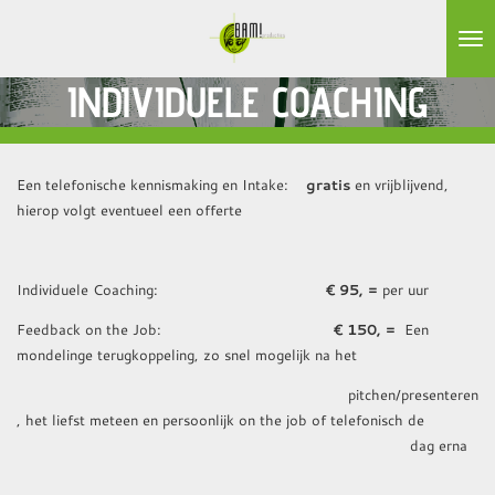
Ga
direct
naar
INDIVIDUELE COACHING
de
hoofdinhoud
Een telefonische kennismaking en Intake:
gratis
en vrijblijvend,
hierop volgt eventueel een offerte
Individuele Coaching:
€ 95, =
per uur
Feedback on the Job:
€ 150, =
Een
mondelinge terugkoppeling, zo snel mogelijk na het
pitchen/presenteren
, het liefst meteen en persoonlijk on the job of telefonisch de
dag erna